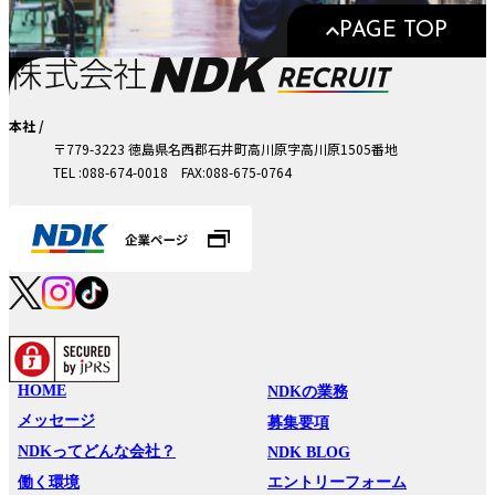
PAGE TOP
本社 /
〒779-3223 徳島県名西郡石井町高川原字高川原1505番地
TEL :
088-674-0018
FAX:088-675-0764
HOME
NDKの業務
メッセージ
募集要項
NDKって
どんな会社？
NDK
BLOG
働く環境
エントリーフォーム