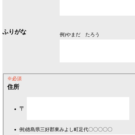
ふりがな
例)やまだ たろう
※必須
住所
〒
例)徳島県三好郡東みよし町足代〇〇〇〇〇