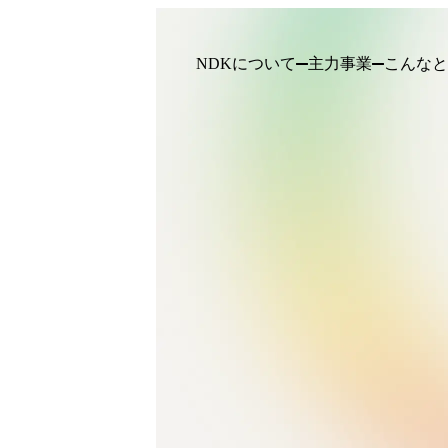
NDKについて
主力事業
こんなと